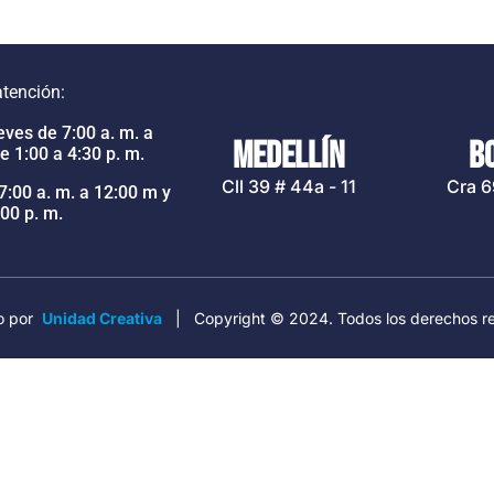
atención:
ves de 7:00 a. m. a
MEDELLÍN
B
e 1:00 a 4:30 p. m.
Cll 39 # 44a - 11
Cra 6
7:00 a. m. a 12:00 m y
:00 p. m.
o por
Unidad Creativa
| Copyright © 2024. Todos los derechos r