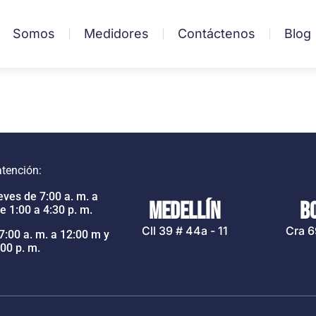
Somos
Medidores
Contáctenos
Blog
atención:
ves de 7:00 a. m. a
MEDELLÍN
B
e 1:00 a 4:30 p. m.
Cll 39 # 44a - 11
Cra 6
7:00 a. m. a 12:00 m y
:00 p. m.