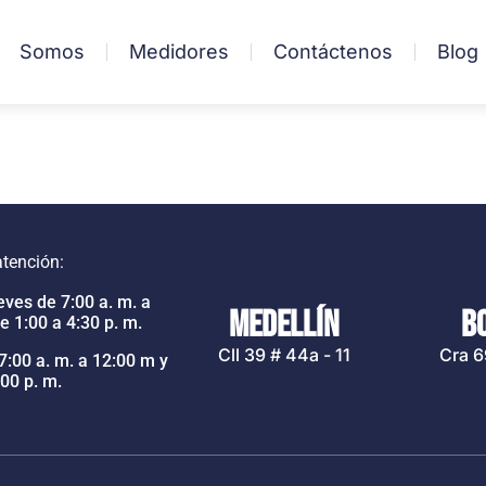
Somos
Medidores
Contáctenos
Blog
atención:
ves de 7:00 a. m. a
MEDELLÍN
B
e 1:00 a 4:30 p. m.
Cll 39 # 44a - 11
Cra 6
7:00 a. m. a 12:00 m y
:00 p. m.